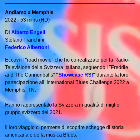
Andiamo a Memphis
2022 - 53 mins (HD)
Di
Alberto Engeli
Stefano Franchini
Federico Albertoni
Eccovi il "road movie" che ho co-realizzato per la Radio-
Televisione della Svizzera Italiana, seguendo i "Freddie
and The Cannonballs”
"Showcase RSI"
durante la loro
partecipazione all' International Blues Challenge 2022 a
Memphis, TN.
Hanno rappresentato la Svizzera in qualità di miglior
gruppo svizzero del 2021.
Il loro viaggio ci permette di scoprire schegge di storia
americana e della musica Blues.